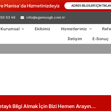
ve Manisa’da Hizmetinizdeyiz
ADRES BILGILERI IÇIN TIKLAY
050 53 49
info@egemosgb.com.tr
Kurumsal
Ekibimiz
Hizmetlerimiz
Refe
İletişim
E-Sonuç
taylı Bilgi Almak İçin Bizi Hemen Aray