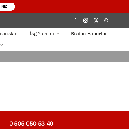
INIZ
ranslar
İsg Yardım
Bizden Haberler
ın…
0 505 050 53 49